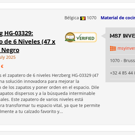
Bélgica
1070
Material de coci
g HG-03329:
MSY INV
 de 6 Niveles (47 x
msyinve
- Negro
uly 2025
1070 - Bruss
 €
+32 4 85 44 
 el zapatero de 6 niveles Herzberg HG-03329 (47
una solución innovadora para mejorar la
 de los zapatos y poner orden en el espacio. Dile
 zapatos dispersos y a la búsqueda interminable
ales. Este zapatero de varios niveles está
a transformar tu espacio vital, ya que te permite
lmente a tu calzado favorito y...