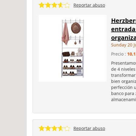
Reportar abuso
Herzber
entrada 
organiza
Sunday 20 J
Precio :
10,1
Presentamos
de 4 niveles
transformar
bien organi
perfección 
banco para 
almacenamie
Reportar abuso