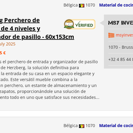
Bélgica
1070
Material de coci
g Perchero de
MSY INV
de 4 niveles y
msyinve
dor de pasillo - 60x153cm
uly 2025
1070 - Bruss
5 €
+32 4 85 44 
 el perchero de entrada y organizador de pasillo
 de Herzberg, la solución definitiva para
 la entrada de su casa en un espacio elegante y
zado. Este versátil mueble combina a la
un perchero, un estante de almacenamiento y un
zapatos, proporcionándole una solución de
nto todo en uno que satisface sus necesidades...
Bélgica
1070
Material de coci