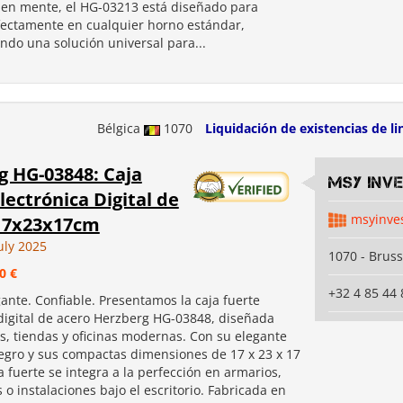
 en mente, el HG-03213 está diseñado para
fectamente en cualquier horno estándar,
ndo una solución universal para...
Bélgica
1070
Liquidación de existencias de li
g HG-03848: Caja
MSY INV
lectrónica Digital de
msyinve
 17x23x17cm
uly 2025
1070 - Bruss
0 €
+32 4 85 44 
ante. Confiable. Presentamos la caja fuerte
 digital de acero Herzberg HG-03848, diseñada
s, tiendas y oficinas modernas. Con su elegante
egro y sus compactas dimensiones de 17 x 23 x 17
a fuerte se integra a la perfección en armarios,
o instalaciones bajo el escritorio. Fabricada en