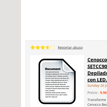
Reportar abuso
Cenocco
SETCC908
Depilado
con LED.
Sunday 20 J
Precio :
9,90
Transforme 
Cenocco Beau