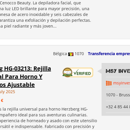
Cenocco Beauty. La depiladora facial, que
a luz LED brillante para mayor precisión, una
onesa de acero inoxidable y seis cabezales de
rantiza una exfoliación y depilación perfectas.
 piel radiante y más joven...
Bélgica
1070
Transferencia empre
 HG-03213: Rejilla
MSY INV
al Para Horno Y
msyinve
os Ajustable
uly 2025
1070 - Bruss
 €
+32 4 85 44 
 la rejilla universal para horno Herzberg HG-
ompañero ideal para sus aventuras culinarias.
xperiencia de horneado y asado con este utensilio
rsátil e indispensable. Fabricado con precisión y