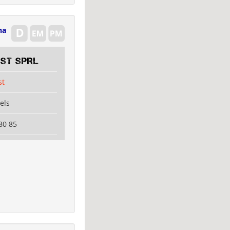
na
EST SPRL
st
els
80 85