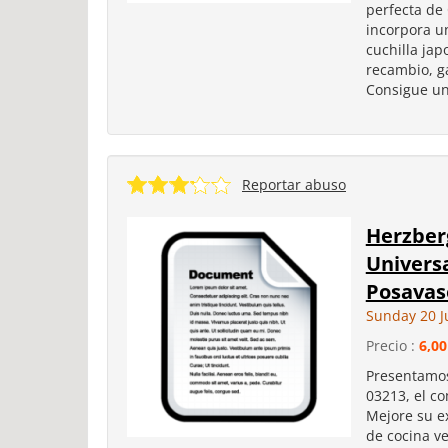
perfecta de 
incorpora un
cuchilla jap
recambio, ga
Consigue una
Reportar abuso
Herzberg
Univers
Posavas
Sunday 20 J
Precio :
6,00
Presentamos
03213, el c
Mejore su e
de cocina ve