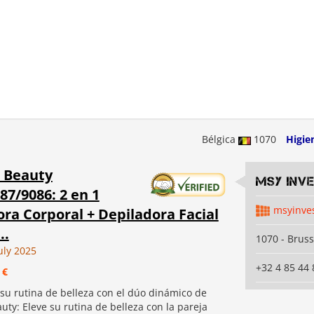
Bélgica
1070
Higie
 Beauty
MSY INV
7/9086: 2 en 1
msyinve
ra Corporal + Depiladora Facial
..
1070 - Bruss
uly 2025
+32 4 85 44 
 €
su rutina de belleza con el dúo dinámico de
ty: Eleve su rutina de belleza con la pareja