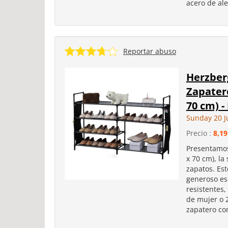
acero de ale
Reportar abuso
Herzber
Zapatero
70 cm) -
Sunday 20 J
Precio :
8,19
Presentamos
x 70 cm), la
zapatos. Es
generoso es
resistentes
de mujer o 
zapatero co