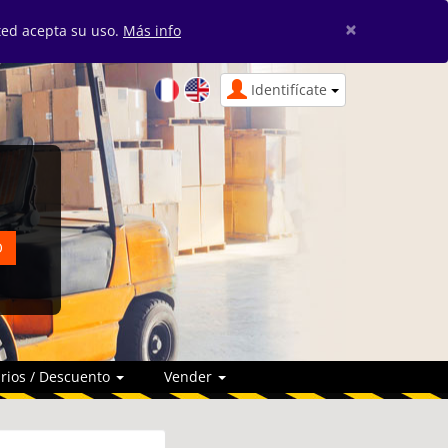
×
sted acepta su uso.
Más info
Identifícate
rios / Descuento
Vender