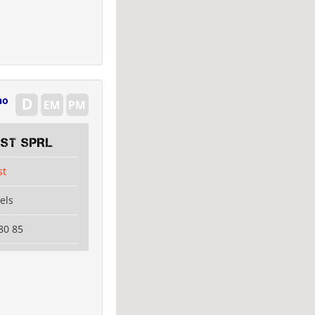
no
EST SPRL
st
els
80 85