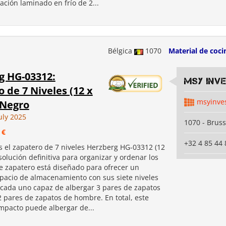
ación laminado en frío de 2...
Bélgica
1070
Material de coci
g HG-03312:
MSY INV
 de 7 Niveles (12 x
msyinve
 Negro
uly 2025
1070 - Bruss
 €
+32 4 85 44 
 el zapatero de 7 niveles Herzberg HG-03312 (12
 solución definitiva para organizar y ordenar los
te zapatero está diseñado para ofrecer un
pacio de almacenamiento con sus siete niveles
, cada uno capaz de albergar 3 pares de zapatos
2 pares de zapatos de hombre. En total, este
mpacto puede albergar de...