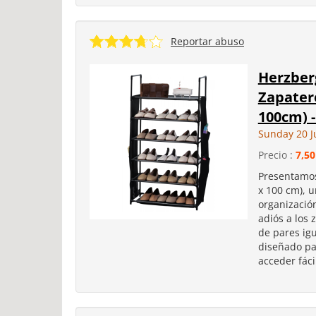
Reportar abuso
Herzber
Zapatero
100cm) 
Sunday 20 J
Precio :
7,50
Presentamos
x 100 cm), 
organización
adiós a los
de pares igu
diseñado par
acceder fáci