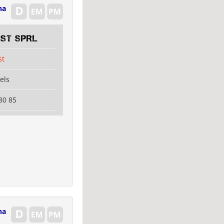
na
EST SPRL
st
els
80 85
na