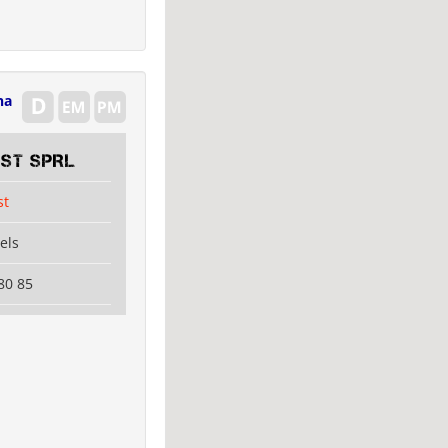
na
EST SPRL
st
els
80 85